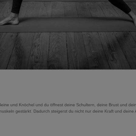
 Beine und Knöchel und du öffnest deine Schultern, deine Brust und d
uskeln gestärkt. Dadurch steigerst du nicht nur deine Kraft und dein