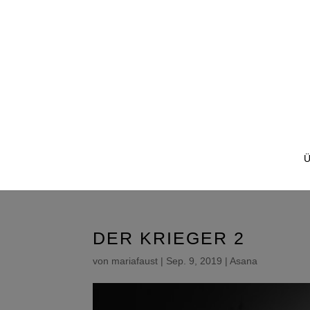
DER KRIEGER 2
von
mariafaust
|
Sep. 9, 2019
|
Asana